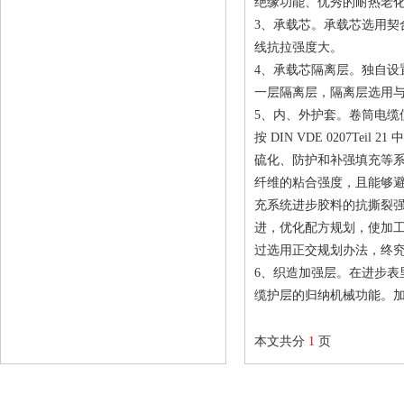
绝缘功能、优秀的耐热老
3、承载芯。承载芯选用契合 Y
线抗拉强度大。
4、承载芯隔离层。独自
一层隔离层，隔离层选用
5、内、外护套。卷筒电
按 DIN VDE 0207
硫化、防护和补强填充等
纤维的粘合强度，且能够避
充系统进步胶料的抗撕裂
进，优化配方规划，使加
过选用正交规划办法，终
6、织造加强层。在进步
缆护层的归纳机械功能。加
本文共分
1
页