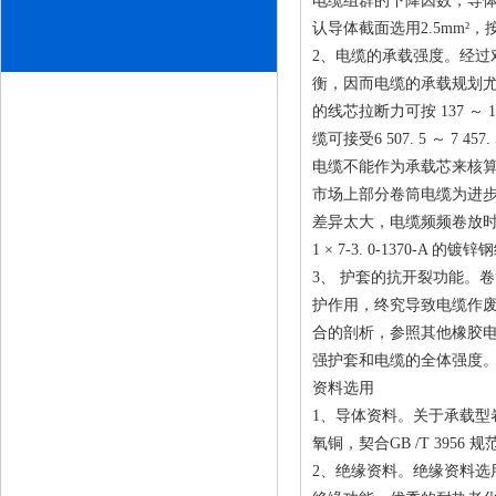
电缆组群的下降因数，导体
认导体截面选用2.5mm²，
2、电缆的承载强度。经过
衡，因而电缆的承载规划尤
的线芯拉断力可按 137 ～ 157
缆可接受6 507. 5 ～
电缆不能作为承载芯来核
市场上部分卷筒电缆为进
差异太大，电缆频频卷放时钢
1 × 7-3. 0-1370-
3、 护套的抗开裂功能。
护作用，终究导致电缆作
合的剖析，参照其他橡胶电
强护套和电缆的全体强度
资料选用
1、导体资料。关于承载
氧铜，契合GB /T 39
2、绝缘资料。绝缘资料选用契